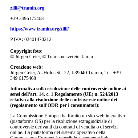
zilli@tramin.org
+39 3496175468
https://www.tramin.org/zilli/
P.IVA: 02401470212
Copyright foto:
© Jürgen Geier, © Tourismusverein Tamin
Creazione web:
Jürgen Geier, A.-Hofer-Str. 22, I-39040 Tramin, Tel. +39
349 6175468
Informativa sulla risoluzione delle controversie online ai
sensi dell’art. 14, c. 1 Regolamento (UE) n. 524/2013
relativo alla risoluzione delle controversie online dei
(regolamento sull’ODR per i consumatori):
La Commissione Europea ha fornito un sito web interattivo
(piattaforma OS) per la risoluzione extragiudiziale di
controversie derivanti da contratti di vendita o di servizi
online. La piattaforma del sistema operativo della
Commissione Europea è reperibile al seguente link: